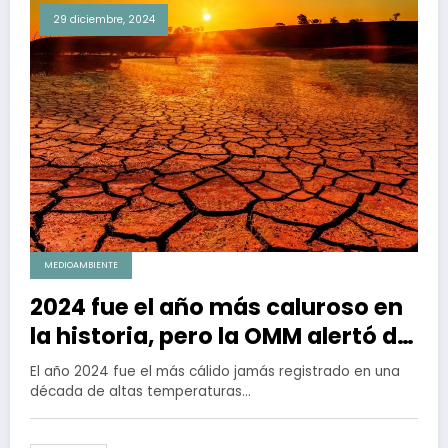
29 diciembre, 2024
MEDIOAMBIENTE
2024 fue el año más caluroso en
la historia, pero la OMM alertó de
más calor en el futuro
El año 2024 fue el más cálido jamás registrado en una
década de altas temperaturas…