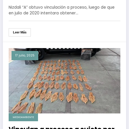
totoaba en aeropuerto de
Nizdali “A” obtuvo vinculación a proceso, luego de que
Cancún
en julio de 2020 intentara obtener…
Leer Más
17 julio, 2025
MEDIOAMBIENTE