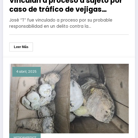
Vinculan a proceso a sujeto por
caso de tráfico de vejigas
natatorias de Totoaba
José “T” fue vinculado a proceso por su probable
responsabilidad en un delito contra la…
Leer Más
4 abril, 2025
MEDIOAMBIENTE