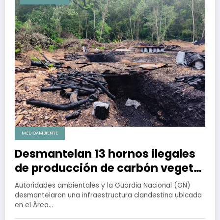
MEDIOAMBIENTE
Desmantelan 13 hornos ilegales
de producción de carbón vegetal
en la Sierra de Tamaulipas
Autoridades ambientales y la Guardia Nacional (GN)
desmantelaron una infraestructura clandestina ubicada
en el Área…