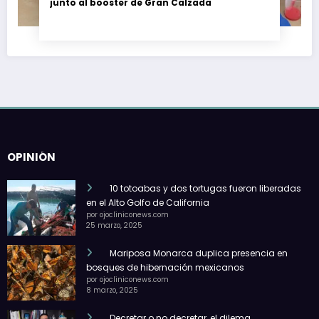
junto al booster de Gran Calzada
OPINIÓN
10 totoabas y dos tortugas fueron liberadas
en el Alto Golfo de California
por ojocliniconews.com
25 marzo, 2025
Mariposa Monarca duplica presencia en
bosques de hibernación mexicanos
por ojocliniconews.com
8 marzo, 2025
Decretar o no decretar, el dilema