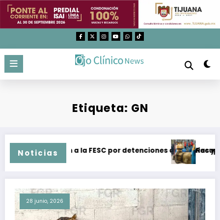
Saltar
al
contenido
Etiqueta: GN
dación a la FESC por detenciones arbitrarias y malos tratos
Recuperación de s
Noticias
28 junio, 2026