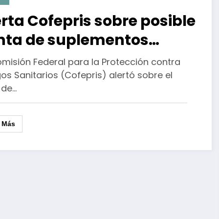
erta Cofepris sobre posible
nta de suplementos
imenticios robados
omisión Federal para la Protección contra
os Sanitarios (Cofepris) alertó sobre el
 de…
r Más