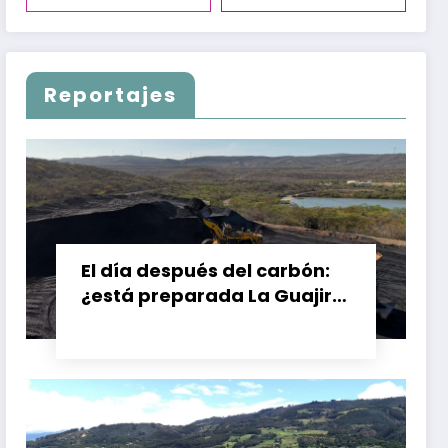
Reportajes
El día después del carbón:
¿está preparada La Guajira
para vivir sin el Cerrejón?