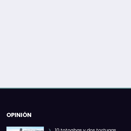
OPINIÓN
10 totoabas y dos tortugas