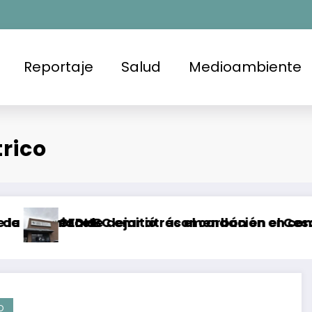
Reportaje
Salud
Medioambiente
trico
niaco
mesa de dejar atrás el carbón en el Cesar, Colo
CEDHBC emitió recomendación en contra de la FG
Br
D