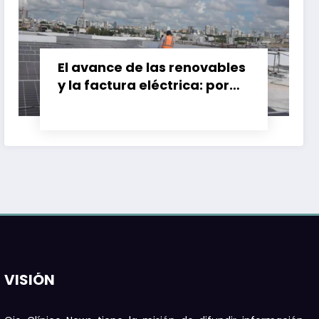
El avance de las renovables
y la factura eléctrica: por
qué el ahorro no siempre
llega
VISIÓN