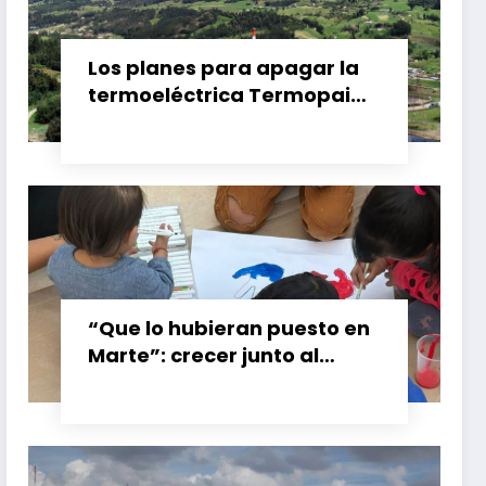
Los planes para apagar la
termoeléctrica Termopaipa
no tienen un futuro claro y
los trabajadores piden
garantías
“Que lo hubieran puesto en
Marte”: crecer junto al
booster de Gran Calzada