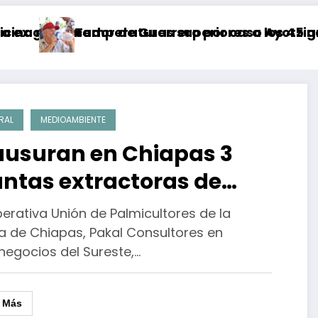
tica
ernador de Guerrero por caso Ayotzinapa
Temperaturas superiores a los 45 grados Cels
H
RAL
MEDIOAMBIENTE
ausuran en Chiapas 3
antas extractoras de
eite de palma y un pedio
erativa Unión de Palmicultores de la
 extracción mineral ilegal
a de Chiapas, Pakal Consultores en
negocios del Sureste,…
r Más