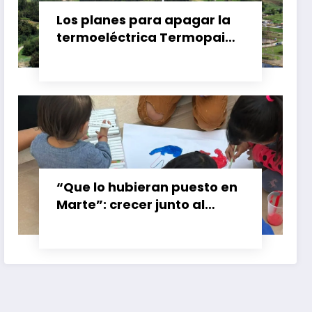
Los planes para apagar la
termoeléctrica Termopaipa
no tienen un futuro claro y
los trabajadores piden
garantías
“Que lo hubieran puesto en
Marte”: crecer junto al
booster de Gran Calzada