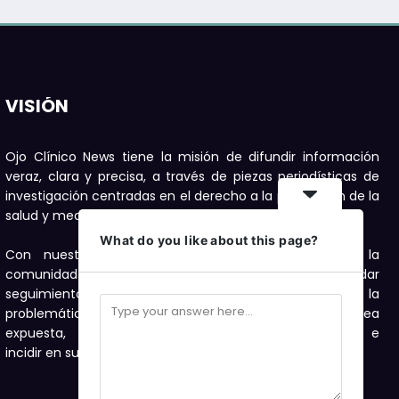
VISIÓN
Ojo Clínico News tiene la misión de difundir información
veraz, clara y precisa, a través de piezas periodísticas de
investigación centradas en el derecho a la protección de la
salud y medioambiente.
What do you like about this page?
Con nuestras publicaciones buscamos motivar a la
comunidad a denunciar, con el compromiso de dar
seguimiento con investigaciones periodísticas a la
problemática de salud y medioambiente que sea
expuesta, como una forma de visibilizarla e
incidir en su solución.