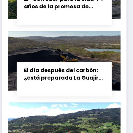
años de la promesa de
dejar atrás el carbón en el
Cesar, Colombia
El día después del carbón:
¿está preparada La Guajira
para vivir sin el Cerrejón?