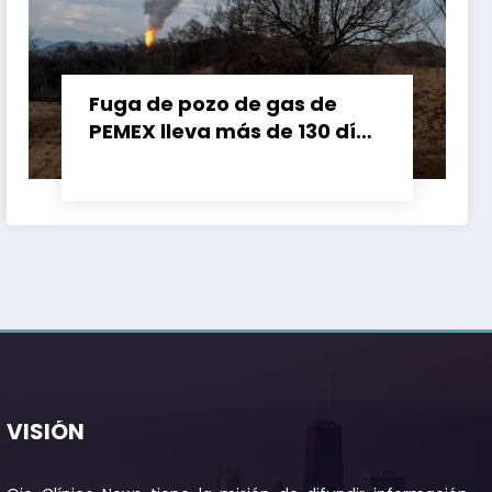
Fuga de pozo de gas de
PEMEX lleva más de 130 días
contaminando a la
población de Las Choapas,
Veracruz
VISIÓN