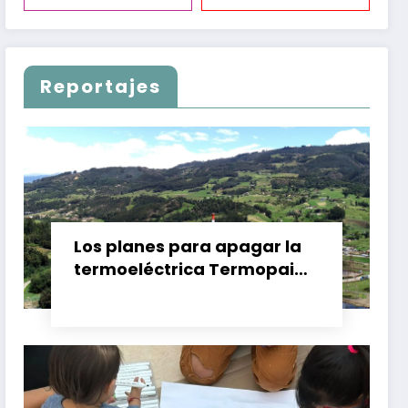
Reportajes
Los planes para apagar la
termoeléctrica Termopaipa
no tienen un futuro claro y
los trabajadores piden
garantías