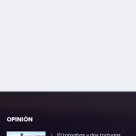
OPINIÓN
10 totoabas y dos tortugas