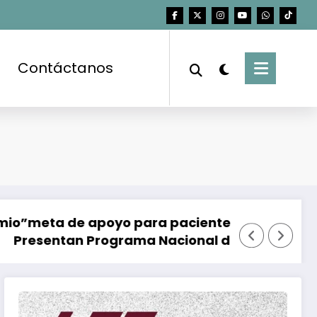
Contáctanos
 de apoyo para pacientes oncológicos
El día des
an Programa Nacional de Áreas Naturales Pro