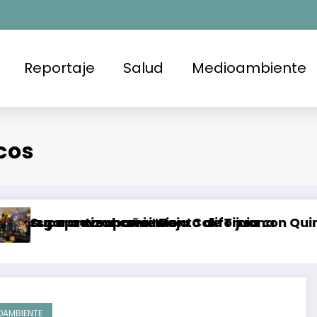
Reportaje
Salud
Medioambiente
cos
 aprovechamiento
rantizar crecimiento de Tijuana
ra campaña “Baja California con Quimio”meta
Present
OAMBIENTE