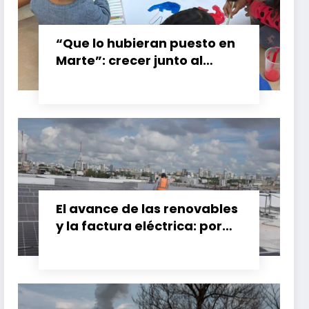
“Que lo hubieran puesto en
Marte”: crecer junto al
booster de Gran Calzada
El avance de las renovables
y la factura eléctrica: por
qué el ahorro no siempre
llega