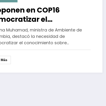
oponen en COP16
mocratizar el
nocimiento sobre
na Muhamad, ministra de Ambiente de
cursos genéticos
mbia, destacó la necesidad de
cratizar el conocimiento sobre…
r Más