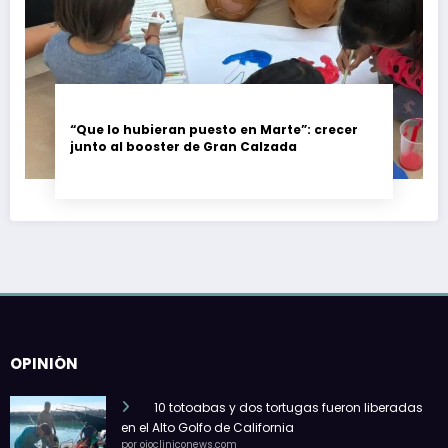
“Que lo hubieran puesto en Marte”: crecer
junto al booster de Gran Calzada
OPINIÓN
10 totoabas y dos tortugas fueron liberadas
en el Alto Golfo de California
por ojocliniconews.com