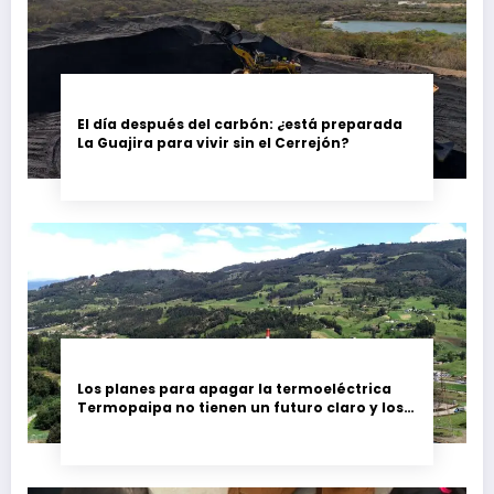
El día después del carbón: ¿está preparada
La Guajira para vivir sin el Cerrejón?
Los planes para apagar la termoeléctrica
Termopaipa no tienen un futuro claro y los
trabajadores piden garantías