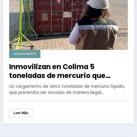
MEDIOAMBIENTE
Inmovilizan en Colima 5
toneladas de mercurio que
pretendían exportar ilegalmente
Un cargamento de cinco toneladas de mercurio líquido,
a Bolivia
que pretendía ser enviado de manera ilegal…
Leer Más