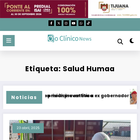
Saltar
al
contenido
Etiqueta: Salud Humaa
s utilizados en medicina estética
mputan y dan prisión preventiva a ex gobernador de Guerrer
Temp
Noticias
23 abril, 2025