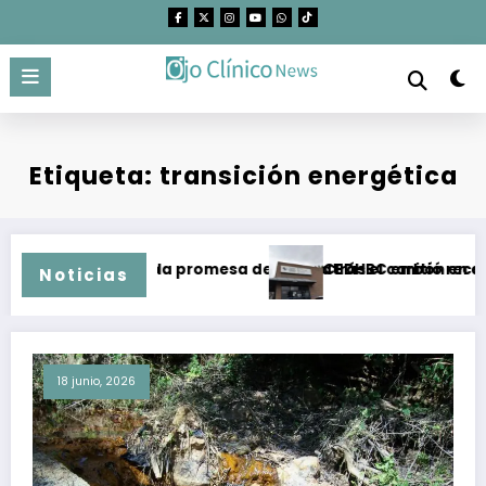
Saltar
al
contenido
Etiqueta: transición energética
de amoniaco
”: 4 años de la promesa de dejar atrás el carbón en el Cesar,
CEDHBC emitió recomendación 
Noticias
18 junio, 2026