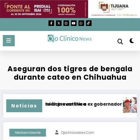
Saltar
al
contenido
Aseguran dos tigres de bengala
durante cateo en Chihuahua
izados en medicina estética
 y dan prisión preventiva a ex gobernador de Guerrero por 
Temperatur
Noticias
Medioambiente
Ojocliniconews.com