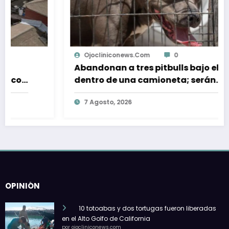
Ojocliniconews.com
0
Abandonan a tres pitbulls bajo el sol
dentro de una camioneta; serán
dados en adopción
7 Agosto, 2026
OPINIÓN
10 totoabas y dos tortugas fueron liberadas
en el Alto Golfo de California
por ojocliniconews.com