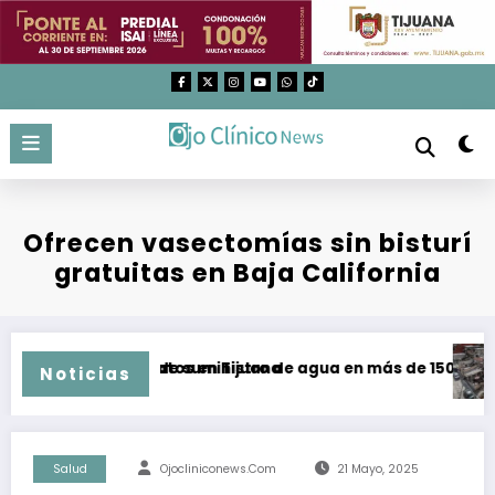
Saltar
al
contenido
Ofrecen vasectomías sin bisturí
gratuitas en Baja California
ias y malos tratos en Tijuana
Recuperación de suministro de agua en más de 150 colonias 
Aum
Noticias
Salud
Ojocliniconews.com
21 Mayo, 2025