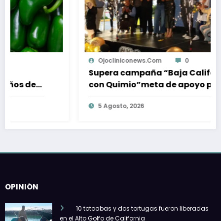
Ojocliniconews.com
0
Supera campaña “Baja California
con Quimio”meta de apoyo para
pacientes oncológicos
5 Agosto, 2026
OPINIÓN
10 totoabas y dos tortugas fueron liberadas
en el Alto Golfo de California