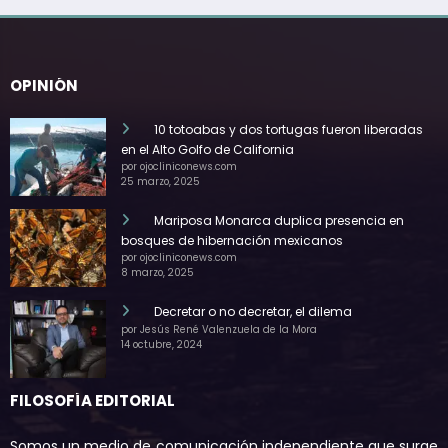
OPINIÓN
10 totoabas y dos tortugas fueron liberadas
en el Alto Golfo de California
por ojocliniconews.com
25 marzo, 2025
Mariposa Monarca duplica presencia en
bosques de hibernación mexicanos
por ojocliniconews.com
8 marzo, 2025
Decretar o no decretar, el dilema
por Jesús René Valenzuela de la Mora
14 octubre, 2024
FILOSOFÍA EDITORIAL
Somos un medio de comunicación independiente que surge