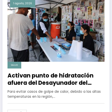
1 agosto, 2026
SALUD
Activan punto de hidratación
afuera del Desayunador del
Padre Chava en Tijuana
Para evitar casos de golpe de calor, debido a las altas
temperaturas en la región,…