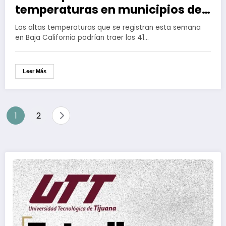
temperaturas en municipios de
Baja California
Las altas temperaturas que se registran esta semana
en Baja California podrían traer los 41…
Leer Más
Paginación
1
2
de
entradas