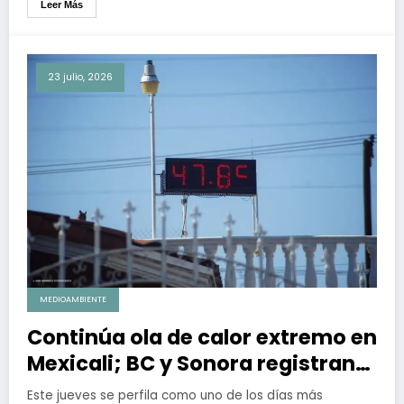
Leer Más
23 julio, 2026
MEDIOAMBIENTE
Continúa ola de calor extremo en
Mexicali; BC y Sonora registran
las temperaturas más altas del
Este jueves se perfila como uno de los días más