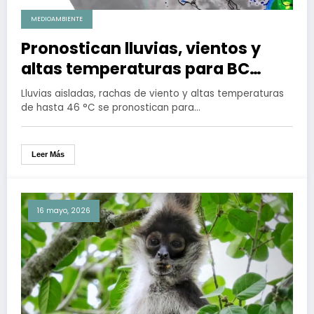
MEDIOAMBIENTE
Pronostican lluvias, vientos y
altas temperaturas para BC
durante el fin de semana
Lluvias aisladas, rachas de viento y altas temperaturas
de hasta 46 °C se pronostican para…
Leer Más
16 mayo, 2026