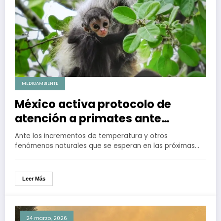
MEDIOAMBIENTE
México activa protocolo de
atención a primates ante
incremento en temperaturas
Ante los incrementos de temperatura y otros
fenómenos naturales que se esperan en las próximas…
Leer Más
24 marzo, 2026