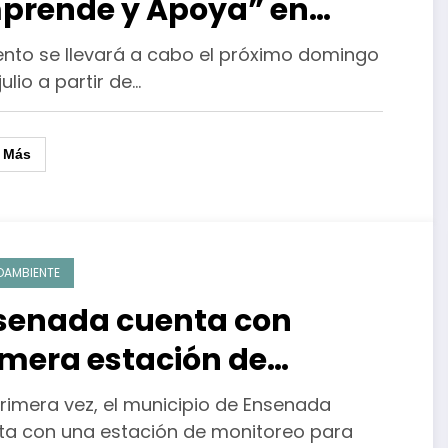
prende y Apoya” en
rque Esperanto de
vento se llevará a cabo el próximo domingo
juana
julio a partir de…
r Más
OAMBIENTE
senada cuenta con
imera estación de
nitoreo de calidad del
primera vez, el municipio de Ensenada
e
ta con una estación de monitoreo para