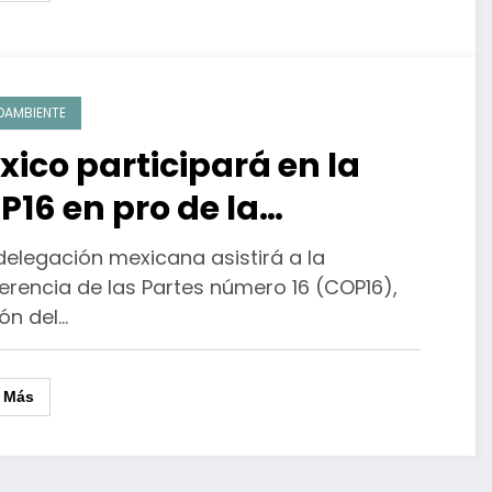
OAMBIENTE
xico participará en la
P16 en pro de la
odiversidad
delegación mexicana asistirá a la
erencia de las Partes número 16 (COP16),
ón del…
r Más