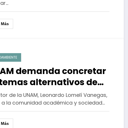
zar…
r Más
OAMBIENTE
AM demanda concretar
stemas alternativos de
ogreso con una dimensión
ector de la UNAM, Leonardo Lomelí Vanegas,
biental
ó a la comunidad académica y sociedad…
r Más