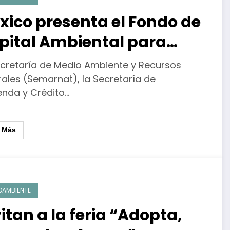
xico presenta el Fondo de
pital Ambiental para
nalizar recursos en temas
ecretaría de Medio Ambiente y Recursos
 acción climática y
rales (Semarnat), la Secretaría de
enda y Crédito…
sarrollo sustentable
r Más
OAMBIENTE
itan a la feria “Adopta,