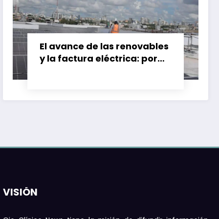
El avance de las renovables
y la factura eléctrica: por
qué el ahorro no siempre
llega
VISIÓN