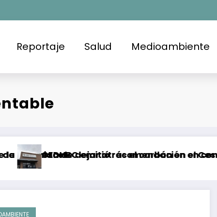
Reportaje
Salud
Medioambiente
entable
aco
sa de dejar atrás el carbón en el Cesar, Colomb
DHBC emitió recomendación en contra de la FGE 
Brot
OAMBIENTE