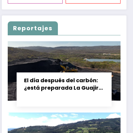
Reportajes
El día después del carbón:
¿está preparada La Guajira
para vivir sin el Cerrejón?