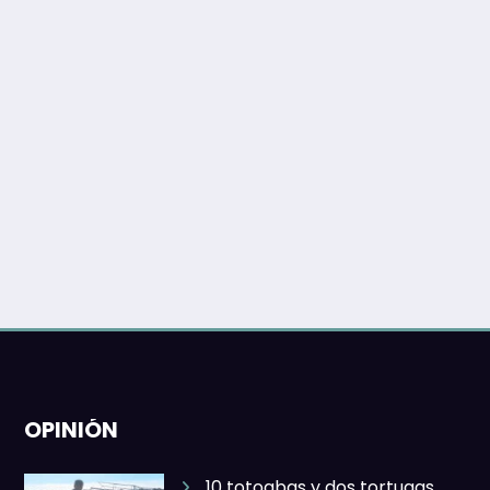
OPINIÓN
10 totoabas y dos tortugas