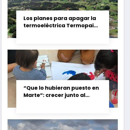
Los planes para apagar la
termoeléctrica Termopaipa
no tienen un futuro claro y
los trabajadores piden
garantías
“Que lo hubieran puesto en
Marte”: crecer junto al
booster de Gran Calzada