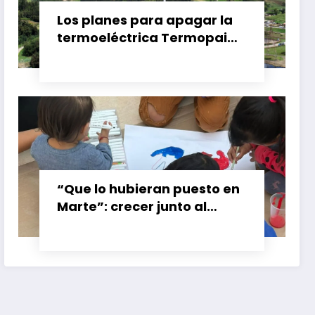
Los planes para apagar la
termoeléctrica Termopaipa
no tienen un futuro claro y
los trabajadores piden
garantías
“Que lo hubieran puesto en
Marte”: crecer junto al
booster de Gran Calzada