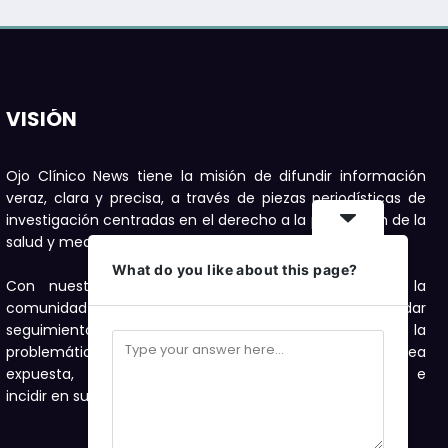
VISIÓN
Ojo Clínico News tiene la misión de difundir información
veraz, clara y precisa, a través de piezas periodísticas de
investigación centradas en el derecho a la protección de la
salud y medioambiente.
What do you like about this page?
Con nuestras publicaciones buscamos motivar a la
comunidad a denunciar, con el compromiso de dar
seguimiento con investigaciones periodísticas a la
problemática de salud y medioambiente que sea
expuesta, como una forma de visibilizarla e
incidir en su solución.