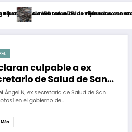
s de 150 colonias de Tijuana comenzará a part
Aumentan a 77 las viviendas con engomado r
RAL
claran culpable a ex
cretario de Salud de San
is Potosí por simular
l Ángel N, ex secretario de Salud de San
mpra de 32 mdp
Potosí en el gobierno de…
r Más