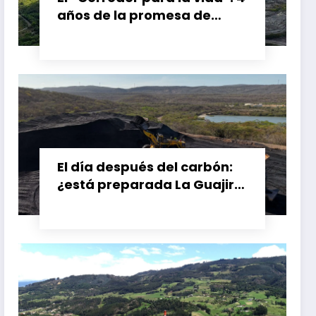
años de la promesa de
dejar atrás el carbón en el
Cesar, Colombia
El día después del carbón:
¿está preparada La Guajira
para vivir sin el Cerrejón?