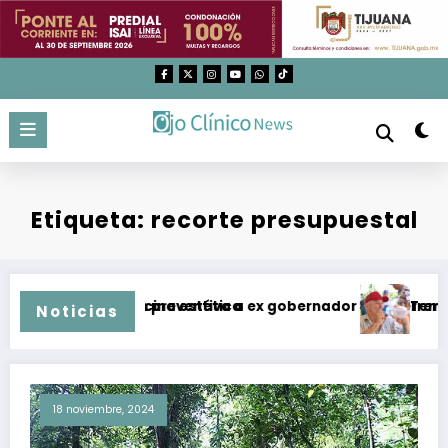
Saltar
al
contenido
Etiqueta: recorte presupuestal
ados en medicina estética
y dan prisión preventiva a ex gobernador de Guerrero por c
Temperatura
Noticias
18 noviembre, 2024