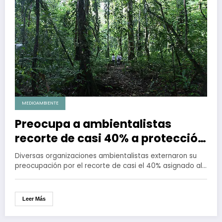
MEDIOAMBIENTE
Preocupa a ambientalistas
recorte de casi 40% a protección
del medio ambiente en
Diversas organizaciones ambientalistas externaron su
presupuesto de 2025
preocupación por el recorte de casi el 40% asignado al…
Leer Más