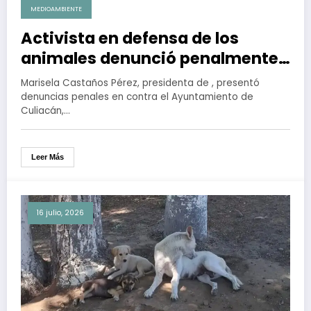
MEDIOAMBIENTE
Activista en defensa de los
animales denunció penalmente
al Ayuntamiento de Culiacán por
Marisela Castaños Pérez, presidenta de , presentó
exponer sus datos personales
denuncias penales en contra el Ayuntamiento de
Culiacán,…
Leer Más
16 julio, 2026