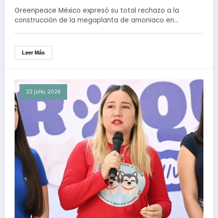
en Topolobampo, Sinaloa
Greenpeace México expresó su total rechazo a la
construcción de la megaplanta de amoniaco en…
Leer Más
22 julio, 2026