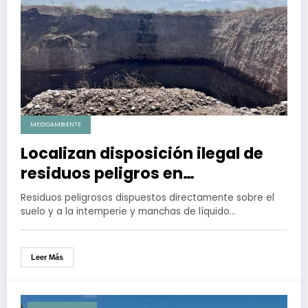
MEDIOAMBIENTE
Localizan disposición ilegal de
residuos peligros en
inmediaciones de campos
Residuos peligrosos dispuestos directamente sobre el
agrícolas de Culiacán, Sinaloa
suelo y a la intemperie y manchas de líquido…
Leer Más