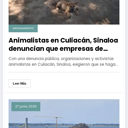
MEDIOAMBIENTE
Animalistas en Culiacán, Sinaloa
denuncian que empresas de
fumigación capturan fauna
Con una denuncia pública, organizaciones y activistas
urbana y silvestre sin
animalistas en Culiacán, Sinaloa, exigieron que se haga…
autorización
Leer Más
27 junio, 2026