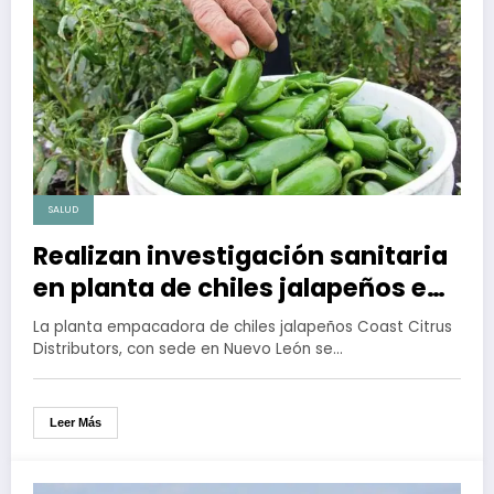
SALUD
Realizan investigación sanitaria
en planta de chiles jalapeños en
NL por brote de Salmonella en EU
La planta empacadora de chiles jalapeños Coast Citrus
Distributors, con sede en Nuevo León se…
Leer Más