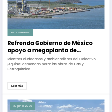
MEDIOAMBIENTE
Refrenda Gobierno de México
apoyo a megaplanta de
amoniaco en Topolobampo
Mientras ciudadanos y ambientalistas del Colectivo
¡AquíNo! demandan parar las obras de Gas y
Petroquímica…
Leer Más
27 junio, 2026