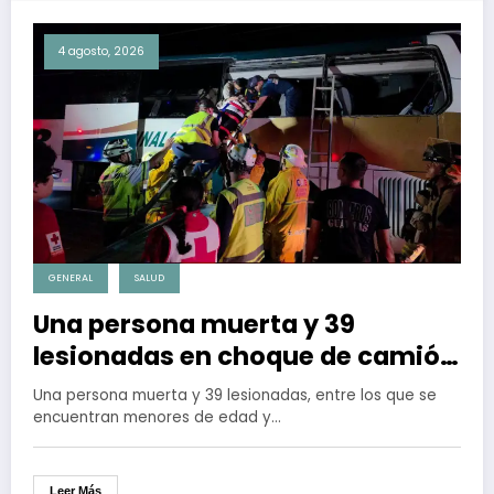
4 agosto, 2026
GENERAL
SALUD
Una persona muerta y 39
lesionadas en choque de camión
de pasajero con destino a
Una persona muerta y 39 lesionadas, entre los que se
Tijuana
encuentran menores de edad y…
Leer Más