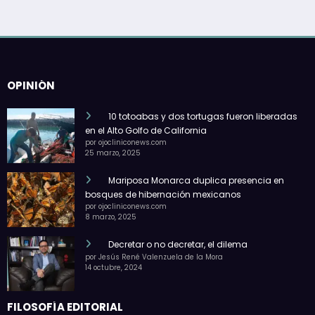
OPINIÓN
10 totoabas y dos tortugas fueron liberadas
en el Alto Golfo de California
por ojocliniconews.com
25 marzo, 2025
Mariposa Monarca duplica presencia en
bosques de hibernación mexicanos
por ojocliniconews.com
8 marzo, 2025
Decretar o no decretar, el dilema
por Jesús René Valenzuela de la Mora
14 octubre, 2024
FILOSOFÍA EDITORIAL