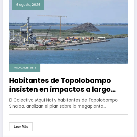
6 agosto, 2026
MEDIOAMBIENTE
Habitantes de Topolobampo
insisten en impactos a largo
plazo de mega planta de
El Colectivo ¡Aquí No! y habitantes de Topolobampo,
amoniaco
Sinaloa, analizan el plan sobre la megaplanta…
Leer Más