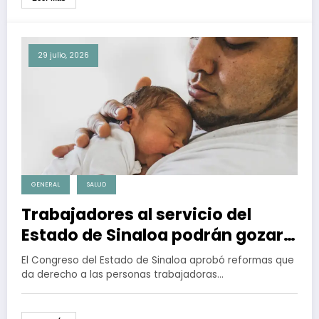
29 julio, 2026
GENERAL
SALUD
Trabajadores al servicio del
Estado de Sinaloa podrán gozar
de 10 días de licencia por
El Congreso del Estado de Sinaloa aprobó reformas que
paternidad
da derecho a las personas trabajadoras…