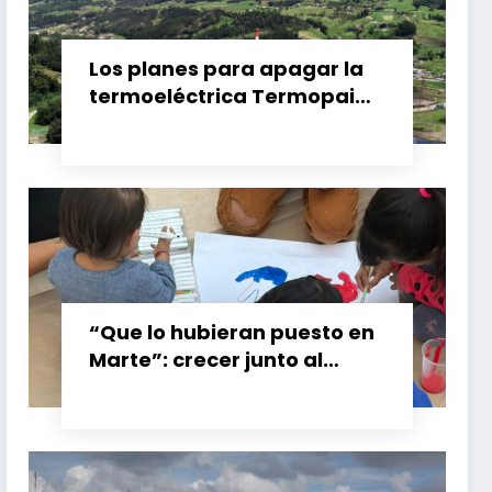
Los planes para apagar la
termoeléctrica Termopaipa
no tienen un futuro claro y
los trabajadores piden
garantías
“Que lo hubieran puesto en
Marte”: crecer junto al
booster de Gran Calzada