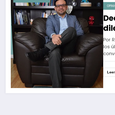
OPIN
Dec
di
Por 
los 
conv
Lee