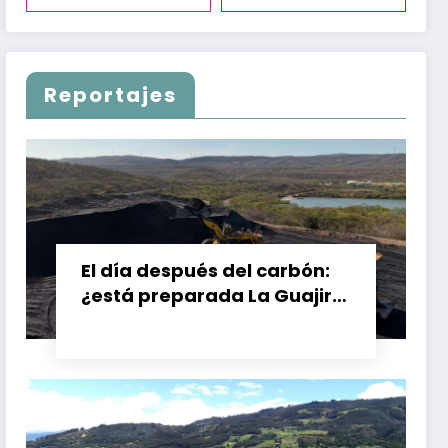
Reportajes
El día después del carbón:
¿está preparada La Guajira
para vivir sin el Cerrejón?