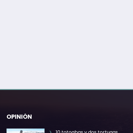
OPINIÓN
10 totoabas y dos tortugas