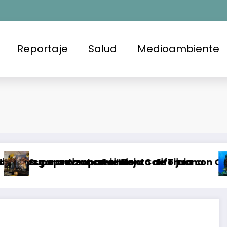
Reportaje
Salud
Medioambiente
n
aprovechamiento
antizar crecimiento de Tijuana
a campaña “Baja California con Quimio”meta d
Presenta