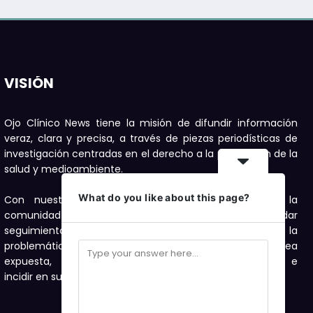
VISIÓN
Ojo Clínico News tiene la misión de difundir información
veraz, clara y precisa, a través de piezas periodísticas de
investigación centradas en el derecho a la protección de la
salud y medioambiente.
What do you like about this page?
Con nuestras publicaciones buscamos motivar a la
comunidad a denunciar, con el compromiso de dar
seguimiento con investigaciones periodísticas a la
problemática de salud y medioambiente que sea
expuesta, como una forma de visibilizarla e
incidir en su solución.