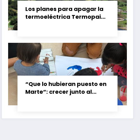
Los planes para apagar la
termoeléctrica Termopaipa
no tienen un futuro claro y
los trabajadores piden
garantías
“Que lo hubieran puesto en
Marte”: crecer junto al
booster de Gran Calzada