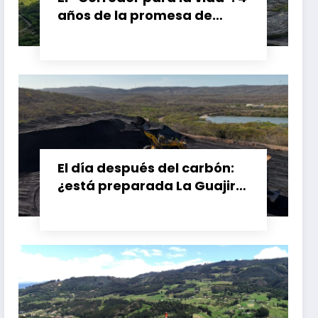
años de la promesa de
dejar atrás el carbón en el
Cesar, Colombia
El día después del carbón:
¿está preparada La Guajira
para vivir sin el Cerrejón?