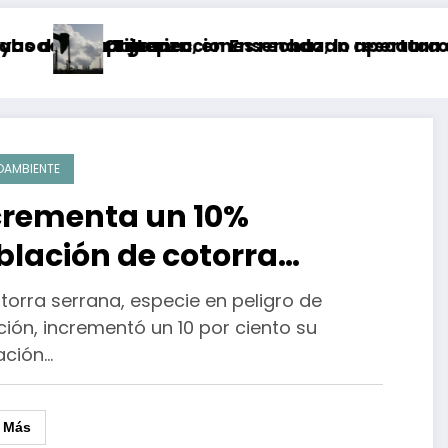
en Tijuana
apultepec, en Ensenada; lo rescataron sin vida
Organizaciones rechazan apertura del fracki
D
OAMBIENTE
crementa un 10%
blación de cotorra
rrana en Chihuahua
torra serrana, especie en peligro de
ción, incrementó un 10 por ciento su
ación…
r Más