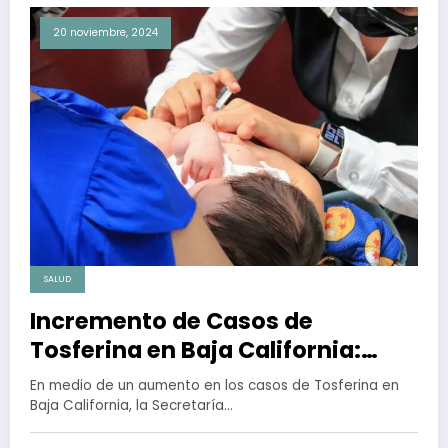
20 noviembre, 2024
SALUD
Incremento de Casos de
Tosferina en Baja California:
Llamado Urgente a Completar
En medio de un aumento en los casos de Tosferina en
Esquemas de Vacunación
Baja California, la Secretaría…