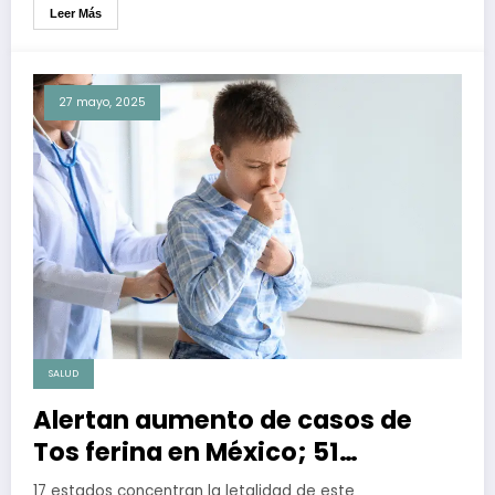
Leer Más
27 mayo, 2025
SALUD
Alertan aumento de casos de
Tos ferina en México; 51
personas han muerto durante
17 estados concentran la letalidad de este