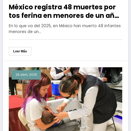
México registra 48 muertes por
tos ferina en menores de un año
y más de 500 casos de
En lo que va del 2025, en México han muerto 48 infantes
sarampión
menores de un…
Leer Más
26 abril, 2025