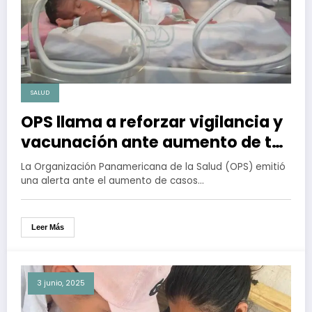
SALUD
OPS llama a reforzar vigilancia y
vacunación ante aumento de tos
ferina en México y siete países
La Organización Panamericana de la Salud (OPS) emitió
más de la Américas
una alerta ante el aumento de casos…
Leer Más
3 junio, 2025