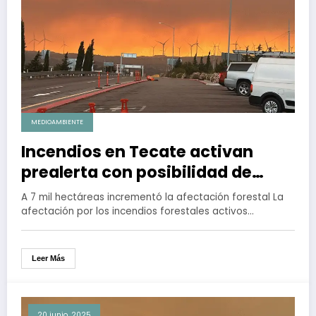
MEDIOAMBIENTE
Incendios en Tecate activan
prealerta con posibilidad de
evacuación en El Hongo, La
A 7 mil hectáreas incrementó la afectación forestal La
Rumorosa y El Cóndor
afectación por los incendios forestales activos…
Leer Más
20 junio, 2025