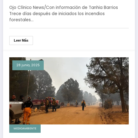
Tecate, desplegarán combate
Ojo Clínico News/Con información de Tanhia Barrios
aéreo
Trece días después de iniciados los incendios
forestales…
Leer Más
28 junio, 2025
MEDIOAMBIENTE