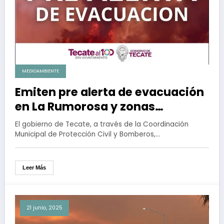
MEDIOAMBIENTE
Emiten pre alerta de evacuación
en La Rumorosa y zonas
aledañas por incendio forestal
El gobierno de Tecate, a través de la Coordinación
Municipal de Protección Civil y Bomberos,…
Leer Más
21 junio, 2025