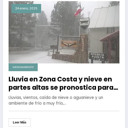
24 enero, 2025
MEDIOAMBIENTE
Lluvia en Zona Costa y nieve en
partes altas se pronostica para
este fin de semana en BC
Lluvias, vientos, caída de nieve o aguanieve y un
ambiente de frío a muy frío,…
Leer Más